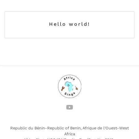
Hello world!
Republic du Bénin-Republic of Benin, Afrique de l’Ouest-West
Africa